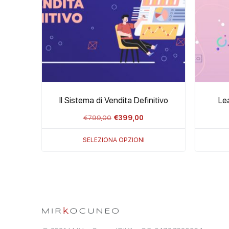
Il Sistema di Vendita Definitivo
Lea
Il
Il
€
799,00
€
399,00
prezzo
prezzo
SELEZIONA OPZIONI
originale
attuale
era:
è:
€799,00.
€399,00.