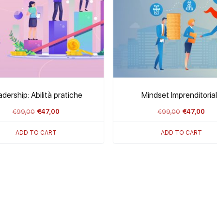
dership: Abilità pratiche
Mindset Imprenditoria
Il
Il
Il
Il
€
99,00
€
47,00
€
99,00
€
47,00
prezzo
prezzo
prezzo
pre
ADD TO CART
ADD TO CART
originale
attuale
originale
attu
era:
è:
era:
è:
€99,00.
€47,00.
€99,00.
€47