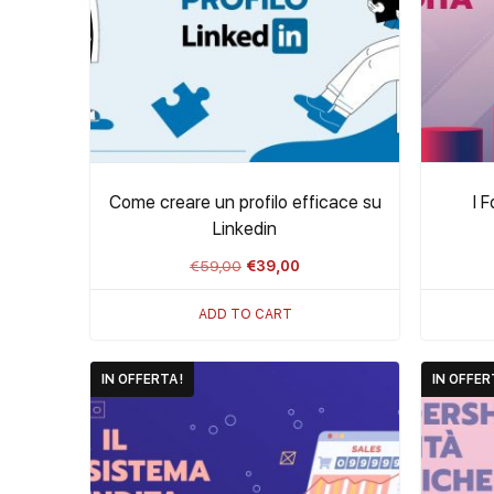
Come creare un profilo efficace su
I 
Linkedin
Il
Il
€
59,00
€
39,00
prezzo
prezzo
ADD TO CART
originale
attuale
era:
è:
IN OFFERTA!
IN OFFER
€59,00.
€39,00.