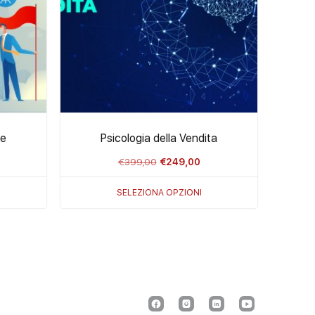
le
Psicologia della Vendita
Il
Il
€
399,00
€
249,00
zzo
prezzo
prezzo
SELEZIONA OPZIONI
ale
originale
attuale
era:
è:
,00.
€399,00.
€249,00.