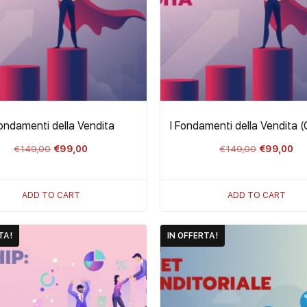
Fondamenti della Vendita
I Fondamenti della Vendita (
Il
Il
Il
Il
€
149,00
€
99,00
€
149,00
€
99,00
prezzo
prezzo
prezzo
pr
originale
attuale
originale
att
ADD TO CART
ADD TO CART
era:
è:
era:
è:
€149,00.
€99,00.
€149,00.
€99
TA!
IN OFFERTA!